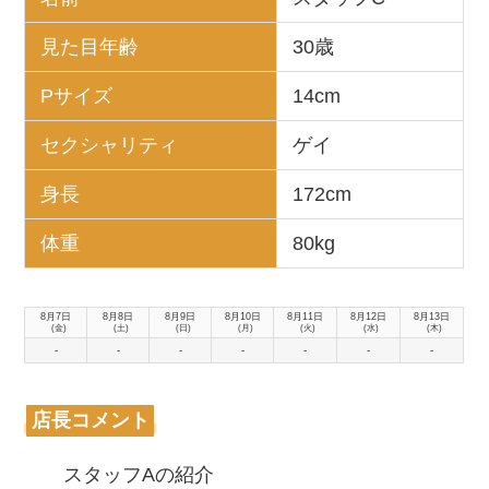
見た目年齢
30歳
Pサイズ
14cm
セクシャリティ
ゲイ
身長
172cm
体重
80kg
8月7日
8月8日
8月9日
8月10日
8月11日
8月12日
8月13日
(金)
(土)
(日)
(月)
(火)
(水)
(木)
-
-
-
-
-
-
-
店長コメント
スタッフAの紹介